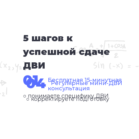
5 шагов к
успешной сдаче
ДВИ
01
04
Бесплатная 15-минутная
Регулярные мини-ДВИ
консультация
○ понимаете специфику ДВИ
○ корректируете подготовку