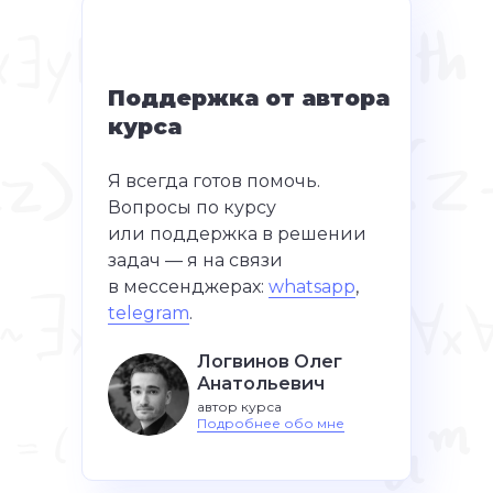
Поддержка от автора
курса
Я всегда готов помочь.
Вопросы по курсу
или поддержка в решении
задач — я на связи
в мессенджерах:
whatsapp
,
telegram
.
Логвинов Олег
Логвинов Олег
Анатольевич
Анатольевич
автор курса
автор курса, кандидат физико-
Подробнее обо мне
математических наук