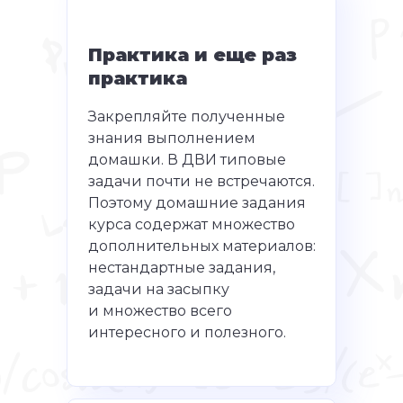
Вам нужно от 60 до 100
ПОЛУЧИТЬ ПЛАН ПОДГОТОВКИ
окружности.
баллов на испытании.
Урок 5. Вписанная
Практика и еще раз
и описанная
практика
окружности.
Закрепляйте полученные
Урок 6. Метод
знания выполнением
площадей. Теорема
домашки. В ДВИ типовые
Менелая.
задачи почти не встречаются.
Поэтому домашние задания
курса содержат множество
дополнительных материалов:
нестандартные задания,
задачи на засыпку
и множество всего
интересного и полезного.