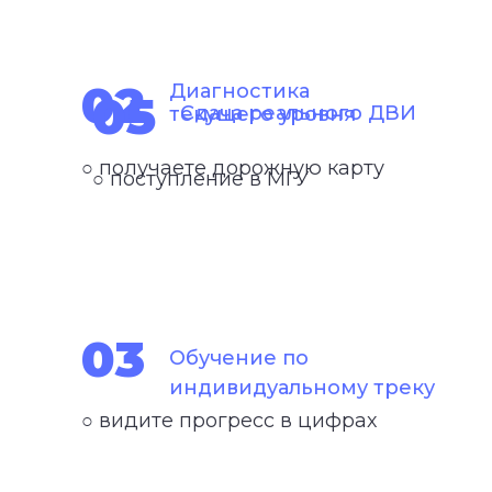
02
Диагностика
05
Сдача реального ДВИ
текущего уровня
○ получаете дорожную карту
○ поступление в МГУ
03
Обучение по
индивидуальному треку
○ видите прогресс в цифрах